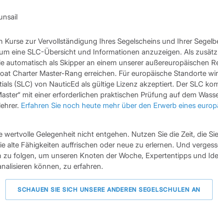
h Kurse zur Vervollständigung Ihres Segelscheins und Ihrer Segel
 um eine SLC-Übersicht und Informationen anzuzeigen. Als zusät
 Sie automatisch als Skipper an einem unserer außereuropäischen Re
at Charter Master-Rang erreichen. Für europäische Standorte wird
ials (SLC) von NauticEd als gültige Lizenz akzeptiert. Der SLC ko
aster“ mit einer erforderlichen praktischen Prüfung auf dem Wass
lehrer.
Erfahren Sie noch heute mehr über den Erwerb eines europ
e wertvolle Gelegenheit nicht entgehen. Nutzen Sie die Zeit, die S
e alte Fähigkeiten auffrischen oder neue zu erlernen. Und vergesse
 zu folgen, um unseren Knoten der Woche, Expertentipps und Ide
nalisieren können, zu erfahren.
SCHAUEN SIE SICH UNSERE ANDEREN SEGELSCHULEN AN