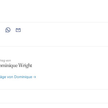
trag von
minique Wright
träge von Dominique