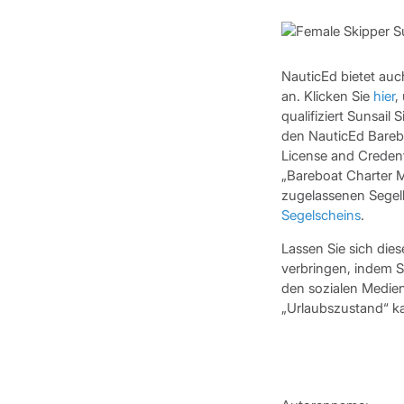
NauticEd bietet auc
an. Klicken Sie
hier
,
qualifiziert Sunsail
den NauticEd Barebo
License and Credent
„Bareboat Charter M
zugelassenen Segel
Segelscheins
.
Lassen Sie sich dies
verbringen, indem Si
den sozialen Medien
„Urlaubszustand“ ka