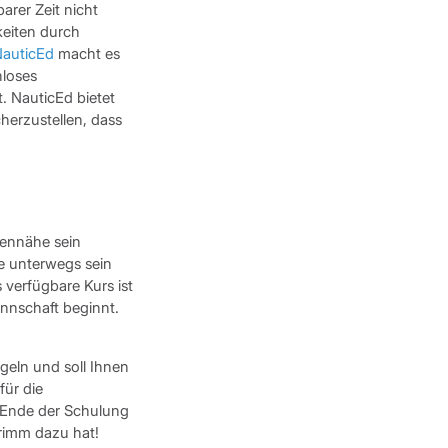
rer Zeit nicht
keiten durch
auticEd
macht es
nloses
. NauticEd bietet
herzustellen, dass
tennähe sein
te unterwegs sein
 verfügbare Kurs ist
nnschaft beginnt.
geln und soll Ihnen
für die
m Ende der Schulung
Trimm dazu hat!