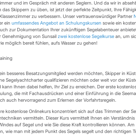
immer und im Gespräch mit anderen Seglern. Und da wir in absehba
das Skippern zu üben, ist jetzt der perfekte Zeitpunkt, Ihre Fähig
m Klassenzimmer zu verbessern. Unser vertrauenswürdiger Partner
N
er ein
umfassendes Angebot an Schulungskursen
sowie ein koste
uch zur Dokumentation Ihrer zukünftigen Segelabenteuer anbietet
her Genehmigung von Sunsail
zwei kostenlose Segelkurse
an, um sic
wie möglich bereit fühlen, aufs Wasser zu gehen!
 ein besseres Besatzungsmitglied werden möchten, Skipper in Küs
ine Segelyachtcharter qualifizieren möchten oder weit vor der Küs
ann Ihnen dabei helfen, Ihr Ziel zu erreichen. Der erste kostenlos
ulung, die mit Fachausdrücken und einer Einführung in die Seema
sich auch hervorragend zum Erlernen der Vorfahrtsregeln.
re kostenlose Onlinekurs konzentriert sich auf das Trimmen der Se
echniken vermitteln. Dieser Kurs vermittelt Ihnen ein Verständnis 
ndes auf Segel und wie Sie diese Kraft kontrollieren können. A
n, wie man mit jedem Punkt des Segels segelt und den richtigen 