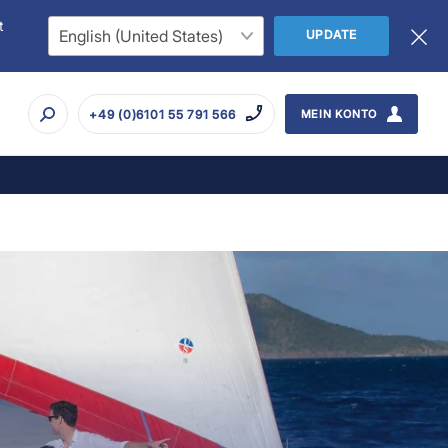
t
UPDATE
+49 (0)6101 55 791 566
MEIN KONTO