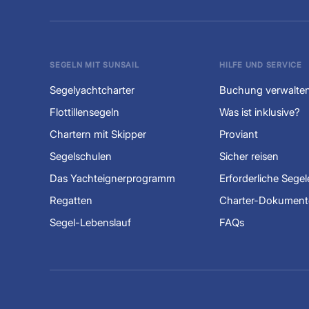
SEGELN MIT SUNSAIL
HILFE UND SERVICE
Segelyachtcharter
Buchung verwalte
Flottillensegeln
Was ist inklusive?
Chartern mit Skipper
Proviant
Segelschulen
Sicher reisen
Das Yachteignerprogramm
Erforderliche Sege
Regatten
Charter-Dokument
Segel-Lebenslauf
FAQs