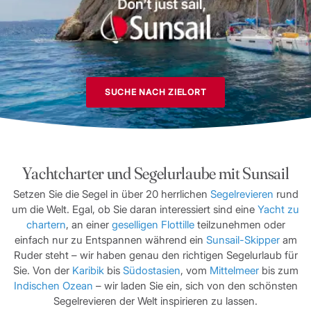
SUCHE NACH ZIELORT
Yachtcharter und Segelurlaube mit Sunsail
Setzen Sie die Segel in über 20 herrlichen
Segelrevieren
rund
um die Welt. Egal, ob Sie daran interessiert sind eine
Yacht zu
chartern
, an einer
geselligen Flottille
teilzunehmen oder
einfach nur zu Entspannen während ein
Sunsail-Skipper
am
Ruder steht – wir haben genau den richtigen Segelurlaub für
Sie. Von der
Karibik
bis
Südostasien
, vom
Mittelmeer
bis zum
Indischen Ozean
– wir laden Sie ein, sich von den schönsten
Segelrevieren der Welt inspirieren zu lassen.