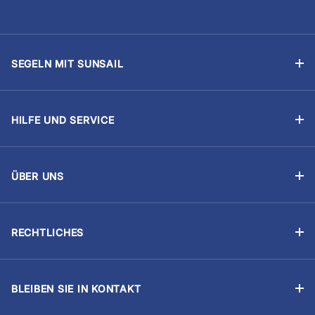
SEGELN MIT SUNSAIL
Segelyachtcharter
Flottillensegeln
HILFE UND SERVICE
Chartern mit Skipper
Buchung verwalten
Segelschulen
Was ist inklusive?
Das Yachteignerprogramm
ÜBER UNS
Proviant
Über Uns
Regatten
Sicher reisen
Unsere Partner
Segel-Lebenslauf
Erforderliche Segelerfahrung
RECHTLICHES
Sunsail Jobs
Impressum
Charter-Dokumente
Nachhaltigkeit
Allgemeine Geschäftsbedingungen
FAQs
Optionale Extras
BLEIBEN SIE IN KONTAKT
Nutzungsbedingungen
Katalog
Kundenbewertungen