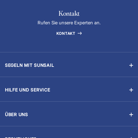
Kontakt
Rufen Sie unsere Experten an.
KONTAKT
SEGELN MIT SUNSAIL
Segelyachtcharter
Flottillensegeln
HILFE UND SERVICE
Chartern mit Skipper
Buchung verwalten
Segelschulen
Was ist inklusive?
Das Yachteignerprogramm
ÜBER UNS
Proviant
Über Uns
Regatten
Sicher reisen
Unsere Partner
Segel-Lebenslauf