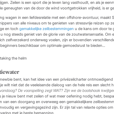
gen. Zeilen is een sport die je leven lang vasthoudt, en als je een
 geneugten van de door de wind voortgetrokken vrijheid, is er g
g wagen in een liefdesrelatie met een offshore-avontuur, maakt S
hippers van alle niveaus om te genieten van stressvrije reizen op 
ige en toch
gemakkelijke zeilbestemmingen
u de kans om door te
jl u nog steeds geniet van de glorie van de zoutwatersensatie. Om 
ich zelfverzekerd onderweg voelen, zijn er bovendien verschillend
r beginners beschikbaar om optimale gemoedsrust te bieden…
tiewater
newbie bent, kan het idee van een privézeilcharter ontmoedigend zi
e wilt niet dat de veeleisende dialoog van de hele reis een slecht
 vandaag? De voorspelling zegt WAT? Zijn we de bootshaak kwijtge
s je nieuw bent met zeilen of wat meer oefening nodig hebt, bespaa
en van een doorgang en overweeg een gemakkelijkere zeilbestem
oudig en vergevingsgezind zijn. Er zijn tal van relaxte opties om
varing met je beste bemanning.