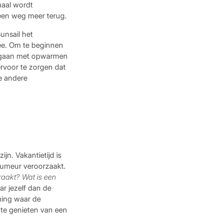
maal wordt
een weg meer terug.
unsail het
zee. Om te beginnen
 gaan met opwarmen
ervoor te zorgen dat
e andere
jn. Vakantietijd is
 humeur veroorzaakt.
raakt? Wat is een
r jezelf dan de
ming waar de
 te genieten van een