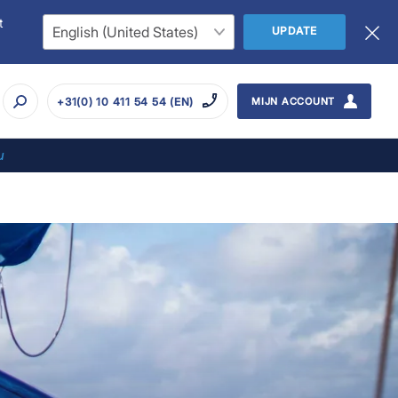
t
UPDATE
+31(0) 10 411 54 54 (EN)
MIJN ACCOUNT
u