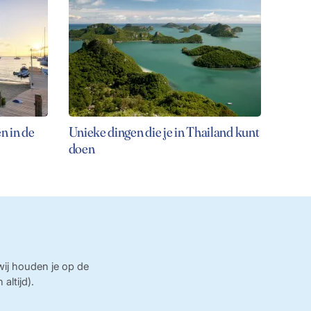
n in de
Unieke dingen die je in Thailand kunt
doen
 wij houden je op de
ltijd).