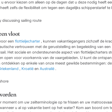
 u ervoor kiezen om alleen op de dagen dat u deze nodig heeft e
eeft zelfs de flexibiliteit om tegen een dagelijks schipperstarief te 
 een vloot
voor een
flottieljecharter
, kunnen vakantiegangers zichzelf de kra
utische vertrouwen met de geruststelling en begeleiding van een 
il. Het sociale en ondersteunende aspect van flottieljecharters st
n open voor voorkennis van de vaargebieden. U kunt de ontspa
len ontdekken op enkele van onze meest gewilde bestemmingen: de 
riek
e
nland
,
Kroatië
en
Australië
.
 worden
er moment om uw zeilterminologie op te frissen en uw matroosvaa
wanneer u al op vakantie bent op het water? Kom aan boord om te