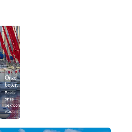
Onze
boten
Bekijk
onze
bekroonde
vloot