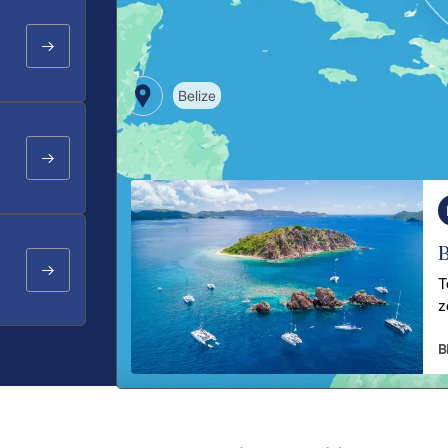
Belize
B
T
z
B