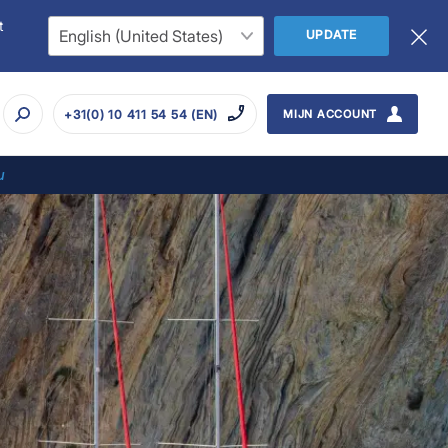
t
UPDATE
+31(0) 10 411 54 54 (EN)
MIJN ACCOUNT
u