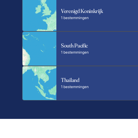
Verenigd Koninkrijk
1 bestemmingen
South Pacific
1 bestemmingen
Thailand
1 bestemmingen