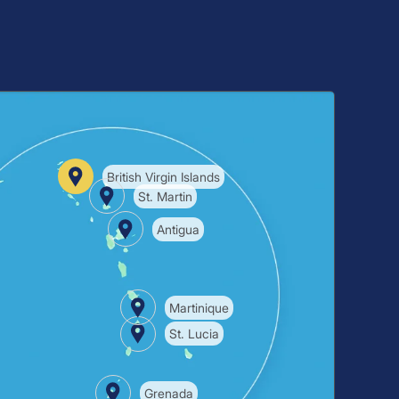
British Virgin Islands
St. Martin
Antigua
Martinique
St. Lucia
Grenada