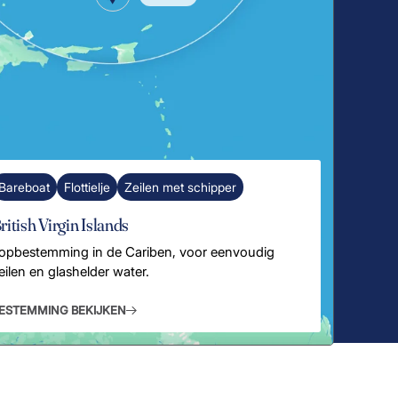
Bareboat
Flottielje
Zeilen met schipper
ritish Virgin Islands
opbestemming in de Cariben, voor eenvoudig
eilen en glashelder water.
ESTEMMING BEKIJKEN