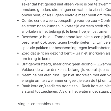
zeker dat het gebied niet alleen veilig is om te zwem
omstandigheden, stromingen en wat er te zien is. Co
onwel bent, of als u geen energie meer heeft om te
Controleer de weersvoorspelling voor op zee – Cont
en stromingen kunnen in korte tijd extreem sterk zi
snorkelen is het belangrijk te leren hoe je ripstromen
Bescherm je huid – Zonnebrand kan niet alleen pijnlij
beschermt ook goed tegen kwallenbeten. Er zijn vers
speciale pakken ter bescherming tegen kwallenbeten)
Zorg dat je fit en gezond bent – Ga niet snorkelen als 
om terug te keren.
Blijf gehydrateerd, maar drink geen alcohol – Zwemmen
Voldoende water drinken is belangrijk, vooral tijden
Neem na het eten rust – ga niet snorkelen met een vol
energie om te zwemmen en geeft je eten de tijd om te
Raak koralen/zeedieren nooit aan – Raak koralen niet 
afstand tot zeedieren. Als u in het water moet staan,
Vinger- en teenblessures