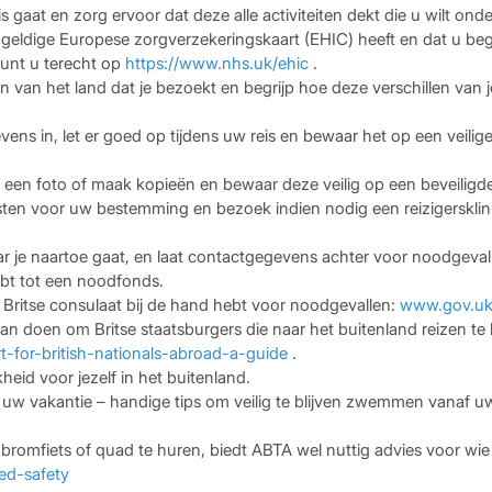
s gaat en zorg ervoor dat deze alle activiteiten dekt die u wilt on
geldige Europese zorgverzekeringskaart (EHIC) heeft en dat u begrijp
kunt u terecht op
https://www.nhs.uk/ehic
.
n van het land dat je bezoekt en begrijp hoe deze verschillen van j
ens in, let er goed op tijdens uw reis en bewaar het op een veilige
en ​​foto of maak kopieën en bewaar deze veilig op een beveiligde
sten voor uw bestemming en bezoek indien nodig een reizigersklini
waar je naartoe gaat, en laat contactgegevens achter voor noodgeval
bt tot een noodfonds.
 Britse consulaat bij de hand hebt voor noodgevallen:
www.gov.uk
an doen om Britse staatsburgers die naar het buitenland reizen te
-for-british-nationals-abroad-a-guide
.
eid voor jezelf in het buitenland.
 uw vakantie – handige tips om veilig te blijven zwemmen vanaf u
romfiets of quad te huren, biedt ABTA wel nuttig advies voor wie
ed-safety