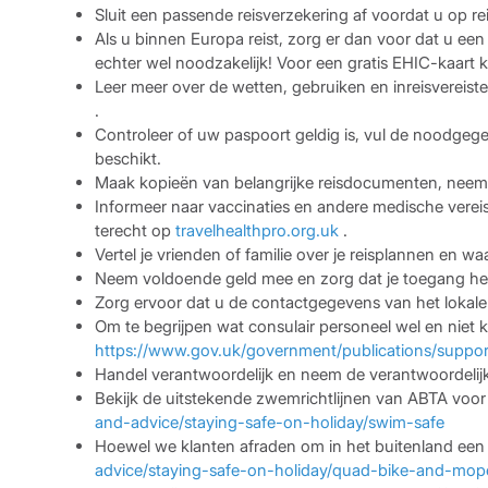
Sluit een passende reisverzekering af voordat u op rei
Als u binnen Europa reist, zorg er dan voor dat u een 
echter wel noodzakelijk! Voor een gratis EHIC-kaart 
Leer meer over de wetten, gebruiken en inreisvereiste
.
Controleer of uw paspoort geldig is, vul de noodgegev
beschikt.
Maak kopieën van belangrijke reisdocumenten, neem e
Informeer naar vaccinaties en andere medische verei
terecht op
travelhealthpro.org.uk
.
Vertel je vrienden of familie over je reisplannen en 
Neem voldoende geld mee en zorg dat je toegang he
Zorg ervoor dat u de contactgegevens van het lokale
Om te begrijpen wat consulair personeel wel en niet k
https://www.gov.uk/government/publications/support
Handel verantwoordelijk en neem de verantwoordelijkh
Bekijk de uitstekende zwemrichtlijnen van ABTA voor
and-advice/staying-safe-on-holiday/swim-safe
Hoewel we klanten afraden om in het buitenland een b
advice/staying-safe-on-holiday/quad-bike-and-mop