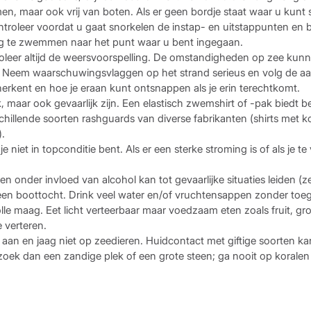
men, maar ook vrij van boten. Als er geen bordje staat waar u kunt
ntroleer voordat u gaat snorkelen de instap- en uitstappunten en
rug te zwemmen naar het punt waar u bent ingegaan.
roleer altijd de weersvoorspelling. De omstandigheden op zee ku
jn. Neem waarschuwingsvlaggen op het strand serieus en volg de a
 herkent en hoe je eraan kunt ontsnappen als je erin terechtkomt.
k, maar ook gevaarlijk zijn. Een elastisch zwemshirt of -pak biedt
chillende soorten rashguards van diverse fabrikanten (shirts met
.
je niet in topconditie bent. Als er een sterke stroming is of als je 
 onder invloed van alcohol kan tot gevaarlijke situaties leiden (z
s een boottocht. Drink veel water en/of vruchtensappen zonder toe
le maag. Eet licht verteerbaar maar voedzaam eten zoals fruit, groe
 verteren.
aan en jaag niet op zeedieren. Huidcontact met giftige soorten kan
 zoek dan een zandige plek of een grote steen; ga nooit op koralen