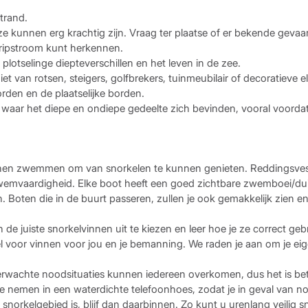
trand.
e kunnen erg krachtig zijn. Vraag ter plaatse of er bekende gevaar
ripstroom kunt herkennen.
 plotselinge diepteverschillen en het leven in de zee.
 niet van rotsen, steigers, golfbrekers, tuinmeubilair of decoratiev
rden en de plaatselijke borden.
ar het diepe en ondiepe gedeelte zich bevinden, vooral voordat je
nen zwemmen om van snorkelen te kunnen genieten. Reddingsveste
 zwemvaardigheid. Elke boot heeft een goed zichtbare zwemboei/dui
Boten die in de buurt passeren, zullen je ook gemakkelijk zien en 
n de juiste snorkelvinnen uit te kiezen en leer hoe je ze correct ge
wel voor vinnen voor jou en je bemanning. We raden je aan om je 
rwachte noodsituaties kunnen iedereen overkomen, dus het is beter
 te nemen in een waterdichte telefoonhoes, zodat je in geval van n
snorkelgebied is, blijf dan daarbinnen. Zo kunt u urenlang veilig s