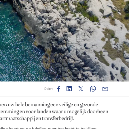
Delen:
 u en uw hele bemanning een veilige en gezonde
estemming en voor landen waar u mogelijk doorheen
aartmaatschappij en transferbedrijf.
ige kaart en de briefing over het jacht te bekijken