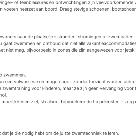
vinger- of teenblessures en ontwrichtingen zijn veelvoorkomende v
voeten neerzet aan boord. Draag stevige schoenen, bootschoenen
ewoners naar de plaatselijke stranden, stromingen of zwembaden.
 u gaat zwemmen en onthoud dat niet alle vakantieaccommodaties
 niet mag, bijvoorbeeld in zones die zijn aangewezen voor jetski
oep zwemmen.
​​van een volwassene en mogen nooit zonder toezicht worden achterg
 zwemtraining voor kinderen, maar ze zijn geen vervanging voor t
hol.
 moeilijkheden ziet; sla alarm, bij voorkeur de hulpdiensten – zorg
 dat je die nodig hebt om de juiste zwemtechniek te leren.