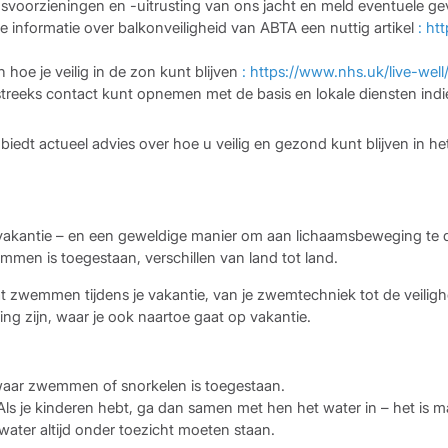
dsvoorzieningen en -uitrusting van ons jacht en meld eventuele 
s de informatie over balkonveiligheid van ABTA een nuttig artikel
: ht
oe je veilig in de zon kunt blijven
: https://www.nhs.uk/live-wel
reeks contact kunt opnemen met de basis en lokale diensten indi
iedt actueel advies over hoe u veilig en gezond kunt blijven in he
vakantie – en een geweldige manier om aan lichaamsbeweging te d
en is toegestaan, verschillen van land tot land.
 zwemmen tijdens je vakantie, van je zwemtechniek tot de veilighei
ng zijn, waar je ook naartoe gaat op vakantie.
 waar zwemmen of snorkelen is toegestaan.
ls je kinderen hebt, ga dan samen met hen het water in – het is m
 water altijd onder toezicht moeten staan.