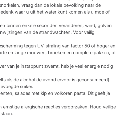
 snorkelen, vraag dan de lokale bevolking naar de
 bedenk waar u uit het water kunt komen als u moe of
nnen binnen enkele seconden veranderen; wind, golven
anwijzingen van de strandwachten. Voor veilig
 bescherming tegen UV-straling van factor 50 of hoger en
 korte en lange mouwen, broeken en complete pakken, of
te ver van je instappunt zwemt, heb je veel energie nodig
elfs als de alcohol de avond ervoor is geconsumeerd).
gevoegde suiker.
nten, salades met kip en volkoren pasta. Dit geeft je
 ernstige allergische reacties veroorzaken. Houd veilige
 staan.