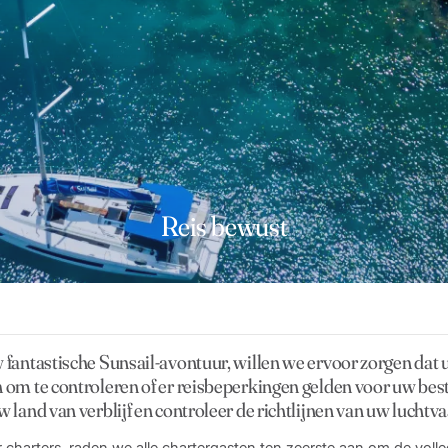
Reis bewust
 fantastische Sunsail-avontuur, willen we ervoor zorgen dat
an om te controleren of er reisbeperkingen gelden voor uw b
 land van verblijf en controleer de richtlijnen van uw luchtv
charters, raden we alle chartergasten ten zeerste aan om de volled