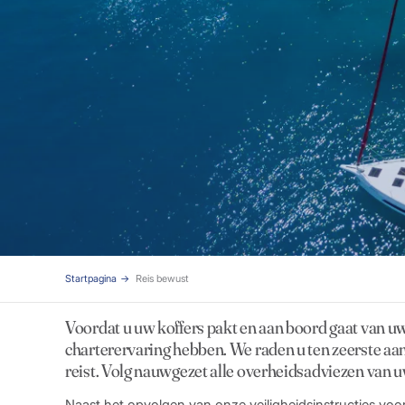
Startpagina
Reis bewust
Voordat u uw koffers pakt en aan boord gaat van uw
charterervaring hebben. We raden u ten zeerste a
reist. Volg nauwgezet alle overheidsadviezen van uw
Naast het opvolgen van onze veiligheidsinstructies voor 