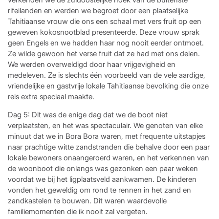
rifeilanden en werden we begroet door een plaatselijke
Tahitiaanse vrouw die ons een schaal met vers fruit op een
geweven kokosnootblad presenteerde. Deze vrouw sprak
geen Engels en we hadden haar nog nooit eerder ontmoet.
Ze wilde gewoon het verse fruit dat ze had met ons delen.
We werden overweldigd door haar vrijgevigheid en
medeleven. Ze is slechts één voorbeeld van de vele aardige,
vriendelijke en gastvrije lokale Tahitiaanse bevolking die onze
reis extra speciaal maakte.
Dag 5: Dit was de enige dag dat we de boot niet
verplaatsten, en het was spectaculair. We genoten van elke
minuut dat we in Bora Bora waren, met frequente uitstapjes
naar prachtige witte zandstranden die behalve door een paar
lokale bewoners onaangeroerd waren, en het verkennen van
de woonboot die onlangs was gezonken een paar weken
voordat we bij het ligplaatsveld aankwamen. De kinderen
vonden het geweldig om rond te rennen in het zand en
zandkastelen te bouwen. Dit waren waardevolle
familiemomenten die ik nooit zal vergeten.