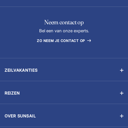
Neem contact op
Bel een van onze experts.
ZO NEEM JE CONTACT OP
ZEILVAKANTIES
Zelfstandig zeilen
Flottielje zeilen
REIZEN
Zeilvakantie met schipper
Betaal je boeking
Zeilschool
Zeilvakantie voorbereiden
Zeilen voor bedrijven
OVER SUNSAIL
Reis bewust
Aandacht voor het milieu
Boot kopen