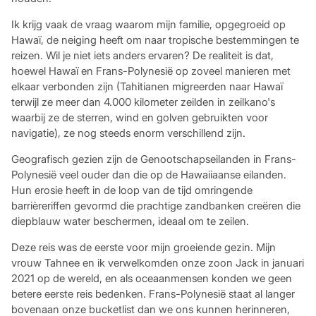
Ik krijg vaak de vraag waarom mijn familie, opgegroeid op
Hawaï, de neiging heeft om naar tropische bestemmingen te
reizen. Wil je niet iets anders ervaren? De realiteit is dat,
hoewel Hawaï en Frans-Polynesië op zoveel manieren met
elkaar verbonden zijn (Tahitianen migreerden naar Hawaï
terwijl ze meer dan 4.000 kilometer zeilden in zeilkano's
waarbij ze de sterren, wind en golven gebruikten voor
navigatie), ze nog steeds enorm verschillend zijn.
Geografisch gezien zijn de Genootschapseilanden in Frans-
Polynesië veel ouder dan die op de Hawaiiaanse eilanden.
Hun erosie heeft in de loop van de tijd omringende
barrièreriffen gevormd die prachtige zandbanken creëren die
diepblauw water beschermen, ideaal om te zeilen.
Deze reis was de eerste voor mijn groeiende gezin. Mijn
vrouw Tahnee en ik verwelkomden onze zoon Jack in januari
2021 op de wereld, en als oceaanmensen konden we geen
betere eerste reis bedenken. Frans-Polynesië staat al langer
bovenaan onze bucketlist dan we ons kunnen herinneren,