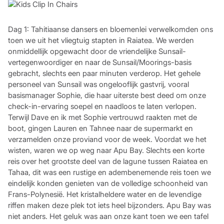
Dag 1: Tahitiaanse dansers en bloemenlei verwelkomden ons
toen we uit het vliegtuig stapten in Raiatea. We werden
onmiddellijk opgewacht door de vriendelijke Sunsail-
vertegenwoordiger en naar de Sunsail/Moorings-basis
gebracht, slechts een paar minuten verderop. Het gehele
personeel van Sunsail was ongelooflijk gastvrij, vooral
basismanager Sophie, die haar uiterste best deed om onze
check-in-ervaring soepel en naadloos te laten verlopen.
Terwijl Dave en ik met Sophie vertrouwd raakten met de
boot, gingen Lauren en Tahnee naar de supermarkt en
verzamelden onze proviand voor de week. Voordat we het
wisten, waren we op weg naar Apu Bay. Slechts een korte
reis over het grootste deel van de lagune tussen Raiatea en
Tahaa, dit was een rustige en adembenemende reis toen we
eindelijk konden genieten van de volledige schoonheid van
Frans-Polynesië. Het kristalheldere water en de levendige
riffen maken deze plek tot iets heel bijzonders. Apu Bay was
niet anders. Het geluk was aan onze kant toen we een tafel