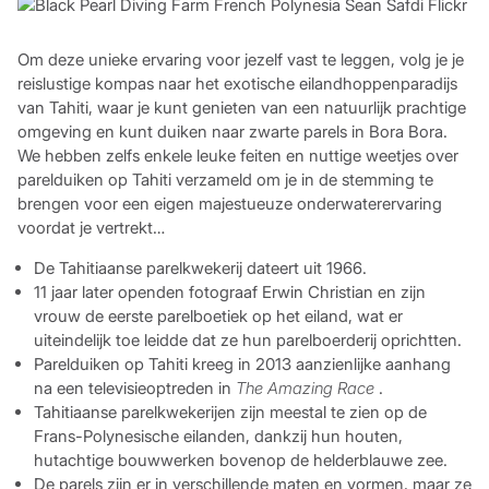
Om deze unieke ervaring voor jezelf vast te leggen, volg je je
reislustige kompas naar het exotische eilandhoppenparadijs
van Tahiti, waar je kunt genieten van een natuurlijk prachtige
omgeving en kunt duiken naar zwarte parels in Bora Bora.
We hebben zelfs enkele leuke feiten en nuttige weetjes over
parelduiken op Tahiti verzameld om je in de stemming te
brengen voor een eigen majestueuze onderwaterervaring
voordat je vertrekt…
De Tahitiaanse parelkwekerij dateert uit 1966.
11 jaar later openden fotograaf Erwin Christian en zijn
vrouw de eerste parelboetiek op het eiland, wat er
uiteindelijk toe leidde dat ze hun parelboerderij oprichtten.
Parelduiken op Tahiti kreeg in 2013 aanzienlijke aanhang
na een televisieoptreden in
The Amazing Race
.
Tahitiaanse parelkwekerijen zijn meestal te zien op de
Frans-Polynesische eilanden, dankzij hun houten,
hutachtige bouwwerken bovenop de helderblauwe zee.
De parels zijn er in verschillende maten en vormen, maar ze