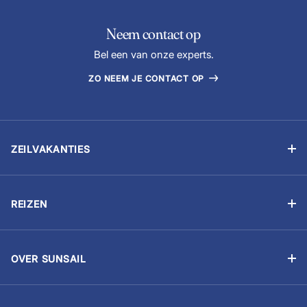
Neem contact op
Bel een van onze experts.
ZO NEEM JE CONTACT OP
ZEILVAKANTIES
Zelfstandig zeilen
Flottielje zeilen
REIZEN
Zeilvakantie met schipper
Betaal je boeking
Zeilschool
Zeilvakantie voorbereiden
Zeilen voor bedrijven
OVER SUNSAIL
Reis bewust
Aandacht voor het milieu
Boot kopen
Reisinformatie
Kies Sunsail
Zeilevenement