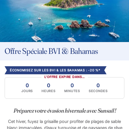
Offre Spéciale BVI & Bahamas
ÉCONOMISEZ SUR LES BVI & LES BAHAMAS : -20 %*
L'OFFRE EXPIRE DANS…
0
0
0
0
JOURS
HEURES
MINUTES
SECONDES
Préparez votre évasion hivernale avec Sunsail !
Cet hiver, fuyez la grisaille pour profiter de plages de sable
blanc immaculées, d’eaux turquoise et de paysages de rêve