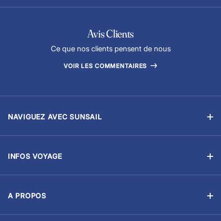
Avis Clients
Ce que nos clients pensent de nous
VOIR LES COMMENTAIRES
NAVIGUEZ AVEC SUNSAIL
Location sans équipage
Location avec skipper
INFOS VOYAGE
Flottilles
Ma Réservation
Ecoles de voile
Options & Extras
Courses et régates
A PROPOS
Avitaillement
À propos de nous
Gestion-Location
Assurance voyage