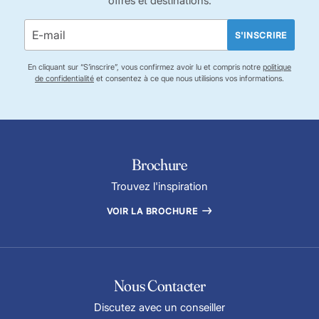
offres et destinations.
S'INSCRIRE
En cliquant sur “S’inscrire”, vous confirmez avoir lu et compris notre
politique
de confidentialité
et consentez à ce que nous utilisions vos informations.
Brochure
Trouvez l'inspiration
VOIR LA BROCHURE
Nous Contacter
Discutez avec un conseiller