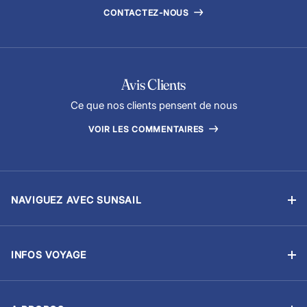
CONTACTEZ-NOUS
Avis Clients
Ce que nos clients pensent de nous
VOIR LES COMMENTAIRES
NAVIGUEZ AVEC SUNSAIL
Location sans équipage
Location avec skipper
INFOS VOYAGE
Flottilles
Ma Réservation
Ecoles de voile
Options & Extras