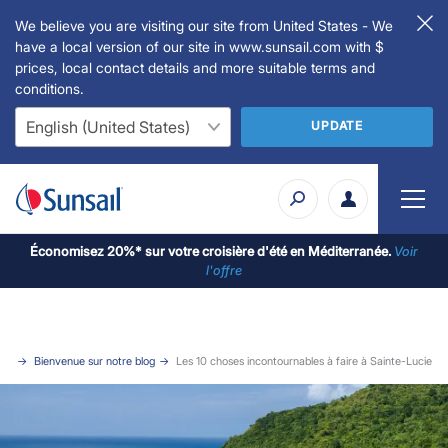
We believe you are visiting our site from United States - We
have a local version of our site in www.sunsail.com with $
prices, local contact details and more suitable terms and
conditions.
UPDATE
Économisez 20%* sur votre croisière d'été en Méditerranée.
Voir
l'offre
eil
Bienvenue sur notre blog
Les 10 choses incontournables à faire à Sainte-Lucie