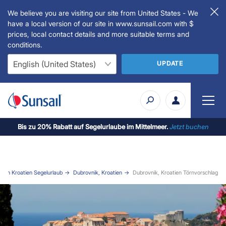
We believe you are visiting our site from United States - We
have a local version of our site in www.sunsail.com with $
prices, local contact details and more suitable terms and
conditions.
UPDATE
Bis zu 20% Rabatt auf Segelurlaube im Mittelmeer.
Jetzt buchen
r in Kroatien Segelurlaub
Dubrovnik, Kroatien
Dubrovnik, Kroatien Törnvorschlag