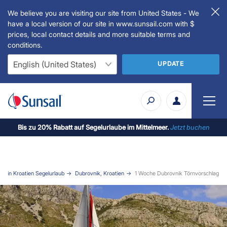
We believe you are visiting our site from United States - We
have a local version of our site in www.sunsail.com with $
prices, local contact details and more suitable terms and
conditions.
UPDATE
Bis zu 20% Rabatt auf Segelurlaube im Mittelmeer.
Jetzt buchen
er in Kroatien Segelurlaub
Dubrovnik, Kroatien
1 Woche Dubrovnik Törnvorschlag