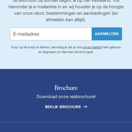
Je avontuur bij Sunsail begint al op het vasteland. Vul
hieronder je e-mailadres in en wij houden je op de hoogte
van onze vloot, bestemmingen en aanbiedingen (en
afmelden kan altijd).
AANMELDEN
Door op de knop te klikken, bevestig je dat je ons
privacybeleid
hebt gelezen
en begrepen en hiermee akkoord gaat.
Brochure
Download onze reisbrochure!
BEKIJK BROCHURE