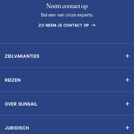
Neem contact op
Bel een van onze experts.
ZO NEEM JE CONTACT OP
ZEILVAKANTIES
Zelfstandig zeilen
Flottielje zeilen
REIZEN
Zeilvakantie met schipper
Betaal je boeking
Zeilschool
Zeilvakantie voorbereiden
Zeilen voor bedrijven
OVER SUNSAIL
Reis bewust
Aandacht voor het milieu
Boot kopen
Reisinformatie
Kies Sunsail
Zeilevenement
Extra’s
JURIDISCH
Werken bij Sunsail