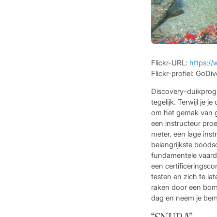
Flickr-URL:
https:/
Flickr-profiel: GoD
Discovery-duikprog
tegelijk. Terwijl je
om het gemak van g
een instructeur pro
meter, een lage ins
belangrijkste boods
fundamentele vaardi
een certificeringsc
testen en zich te l
raken door een bomba
dag en neem je bema