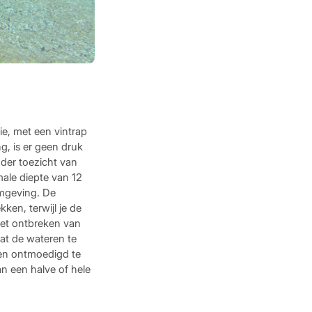
e, met een vintrap
ng, is er geen druk
der toezicht van
ale diepte van 12
omgeving. De
en, terwijl je de
Het ontbreken van
aat de wateren te
pen ontmoedigd te
an een halve of hele