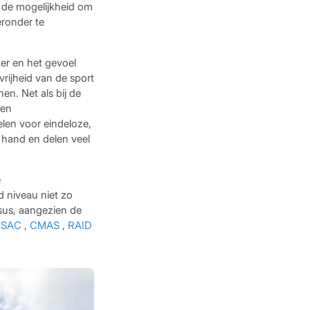
r de mogelijkheid om
eronder te
er en het gevoel
rijheid van de sport
n. Net als bij de
een
len voor eindeloze,
 hand en delen veel
e
rd niveau niet zo
sus, aangezien de
BSAC
,
CMAS
,
RAID