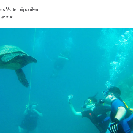
en: Waterpijpduiken
jaar oud