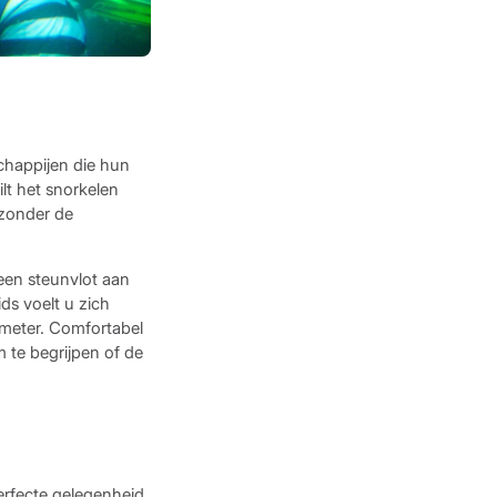
chappijen die hun
lt het snorkelen
 zonder de
een steunvlot aan
ds voelt u zich
 meter. Comfortabel
 te begrijpen of de
erfecte gelegenheid