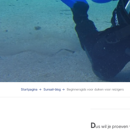
Startpagina
Sunsail-blog
Beginnersgids voor duiken voor reizigers
D
us wil je proeven