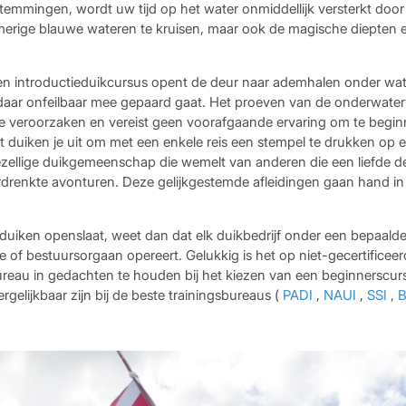
temmingen, wordt uw tijd op het water onmiddellijk versterkt doo
omerige blauwe wateren te kruisen, maar ook de magische diepten 
n introductieduikcursus opent de deur naar ademhalen onder wat
aar onfeilbaar mee gepaard gaat. Het proeven van de onderwaterv
e veroorzaken en vereist geen voorafgaande ervaring om te beginne
gt duiken je uit om met een enkele reis een stempel te drukken op 
ellige duikgemeenschap die wemelt van anderen die een liefde de
renkte avonturen. Deze gelijkgestemde afleidingen gaan hand in
 duiken openslaat, weet dan dat elk duikbedrijf onder een bepaald
tie of bestuursorgaan opereert. Gelukkig is het op niet-gecertificee
ureau in gedachten te houden bij het kiezen van een beginnerscur
rgelijkbaar zijn bij de beste trainingsbureaus (
PADI
,
NAUI
,
SSI
,