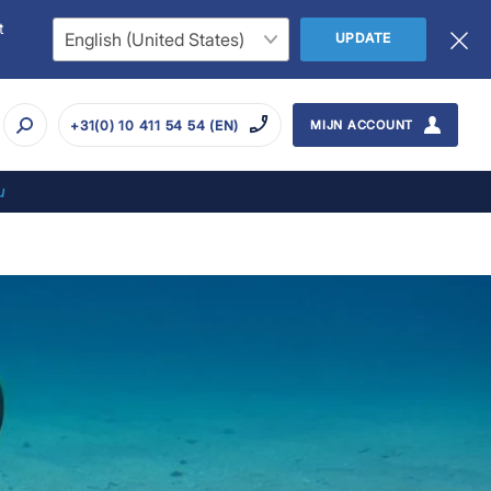
t
UPDATE
+31(0) 10 411 54 54 (EN)
MIJN ACCOUNT
u