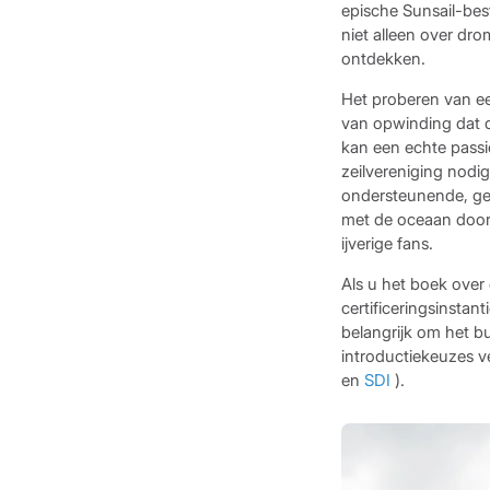
epische Sunsail-bes
niet alleen over dr
ontdekken.
Het proberen van ee
van opwinding dat d
kan een echte passi
zeilvereniging nodi
ondersteunende, gez
met de oceaan doord
ijverige fans.
Als u het boek over
certificeringsinstan
belangrijk om het b
introductiekeuzes ve
en
SDI
).