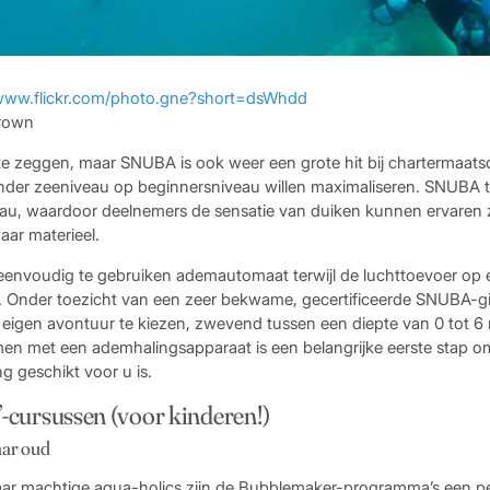
/www.flickr.com/photo.gne?short=dsWhdd
Brown
 te zeggen, maar SNUBA is ook weer een grote hit bij chartermaats
er zeeniveau op beginnersniveau willen maximaliseren. SNUBA ti
eau, waardoor deelnemers de sensatie van duiken kunnen ervaren
aar materieel.
envoudig te gebruiken ademautomaat terwijl de luchttoevoer op 
ft. Onder toezicht van een zeer bekwame, gecertificeerde SNUBA-gi
eigen avontuur te kiezen, zwevend tussen een diepte van 0 tot 6
 met een ademhalingsapparaat is een belangrijke eerste stap om
ng geschikt voor u is.
cursussen (voor kinderen!)
jaar oud
aar machtige aqua-holics zijn de Bubblemaker-programma’s een p