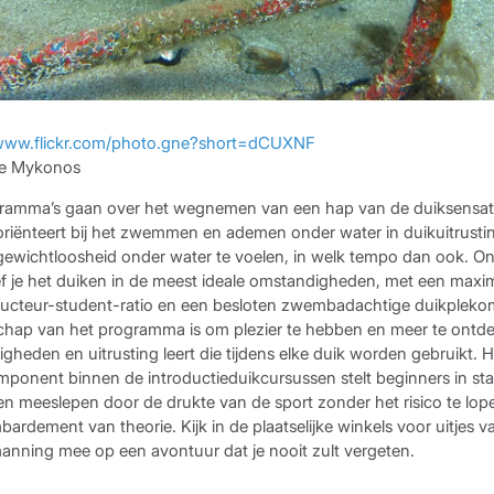
/www.flickr.com/photo.gne?short=dCUXNF
ive Mykonos
ramma’s gaan over het wegnemen van een hap van de duiksensati
 je oriënteert bij het zwemmen en ademen onder water in duikuitrusti
ewichtloosheid onder water te voelen, in welk tempo dan ook. On
ef je het duiken in de meest ideale omstandigheden, met een maxim
tructeur-student-ratio en een besloten zwembadachtige duikplek
chap van het programma is om plezier te hebben en meer te ontdekk
gheden en uitrusting leert die tijdens elke duik worden gebruikt. 
omponent binnen de introductieduikcursussen stelt beginners in st
aten meeslepen door de drukte van de sport zonder het risico te lo
rdement van theorie. Kijk in de plaatselijke winkels voor uitjes v
nning mee op een avontuur dat je nooit zult vergeten.