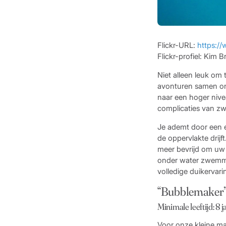
Flickr-URL:
https:/
Flickr-profiel: Kim 
Niet alleen leuk om
avonturen samen ond
naar een hoger niv
complicaties van zw
Je ademt door een e
de oppervlakte drij
meer bevrijd om uw 
onder water zwemmen
volledige duikervari
“Bubblemaker”-
Minimale leeftijd: 8 
Voor onze kleine m