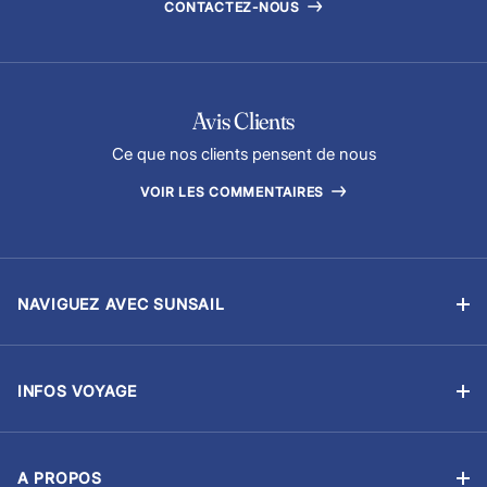
CONTACTEZ-NOUS
Avis Clients
Ce que nos clients pensent de nous
VOIR LES COMMENTAIRES
NAVIGUEZ AVEC SUNSAIL
Location sans équipage
Location avec skipper
INFOS VOYAGE
Flottilles
Ma Réservation
Ecoles de voile
Options & Extras
Courses et régates
A PROPOS