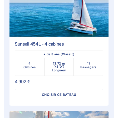
Sunsail 454L - 4 cabines
+ de 3 ans (Classic)
4
13.72 m
11
(45'0")
Cabines
Passagers
Longueur
4 992 €
CHOISIR CE BATEAU