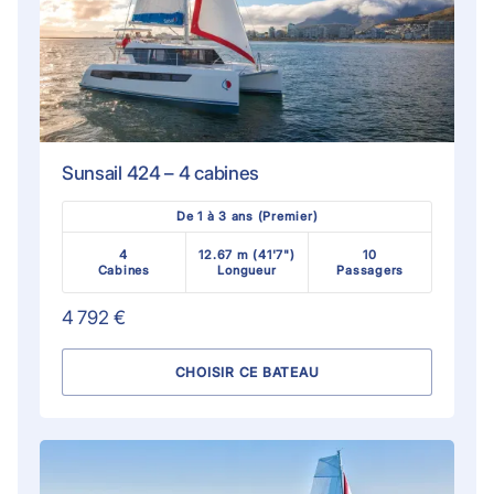
Sunsail 424 – 4 cabines
De 1 à 3 ans (Premier)
4
12.67 m (41'7")
10
Cabines
Longueur
Passagers
4 792 €
CHOISIR CE BATEAU