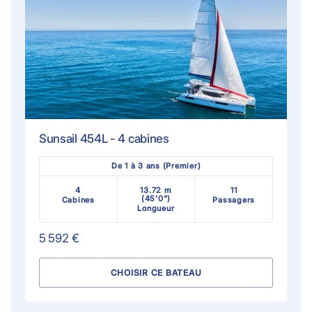
Sunsail 454L - 4 cabines
De 1 à 3 ans (Premier)
4
13.72 m
11
(45'0")
Cabines
Passagers
Longueur
5 592 €
CHOISIR CE BATEAU