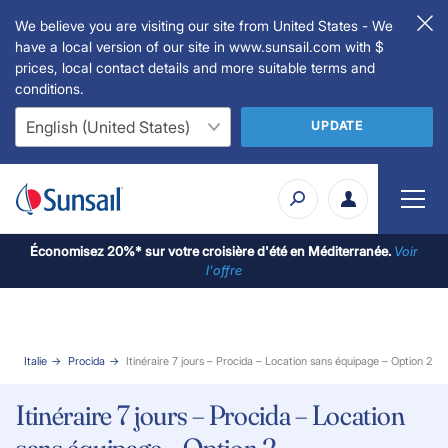
We believe you are visiting our site from United States - We
have a local version of our site in www.sunsail.com with $
prices, local contact details and more suitable terms and
conditions.
UPDATE
Économisez 20%* sur votre croisière d'été en Méditerranée.
Voir
l'offre
l
Italie
Procida
Itinéraire 7 jours – Procida – Location sans équipage – Option 2
Itinéraire 7 jours – Procida – Location