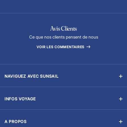
Avis Clients
Ce que nos clients pensent de nous
VOIR LES COMMENTAIRES
NAVIGUEZ AVEC SUNSAIL
Location sans équipage
Location avec skipper
INFOS VOYAGE
Flottilles
Ma Réservation
Ecoles de voile
Options & Extras
Courses et régates
A PROPOS
Avitaillement