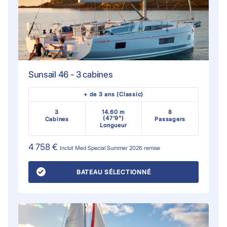
Sunsail 46 - 3 cabines
+ de 3 ans (Classic)
3
14.60 m
8
(47'9")
Cabines
Passagers
Longueur
4 758 €
Inclut
Med Special Summer 2026
remise
BATEAU SÉLECTIONNÉ