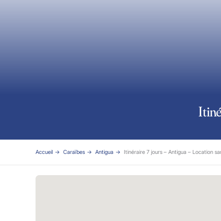
Itin
Accueil
Caraïbes
Antigua
Itinéraire 7 jours – Antigua – Location s