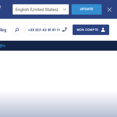
t
UPDATE
Blog
+33 (0)1 42 61 61 11
MON COMPTE
ffre