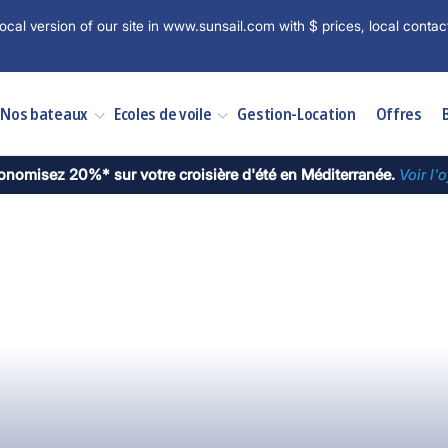
ocal version of our site in www.sunsail.com with $ prices, local contac
Nos bateaux
Ecoles de voile
Gestion-Location
Offres
onomisez 20%* sur votre croisière d'été en Méditerranée.
Voir l'o