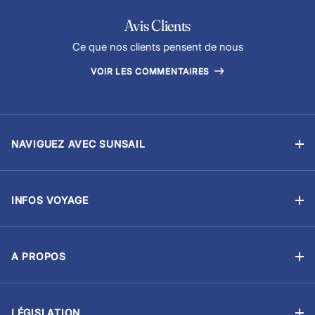
Avis Clients
Ce que nos clients pensent de nous
VOIR LES COMMENTAIRES
NAVIGUEZ AVEC SUNSAIL
Location sans équipage
Location avec skipper
INFOS VOYAGE
Flottilles
Ma Réservation
Ecoles de voile
Options & Extras
Courses et régates
A PROPOS
Avitaillement
À propos de nous
Gestion-Location
Assurance voyage
Plan du site
CV Marin
Formalités de voyage
LÉGISLATION