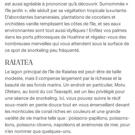
est aussi agréable à prononcer qu’à découvrir. Surnommée «
l’île jardin », elle séduit par sa végétation tropicale luxuriante.
D’abondantes bananeraies, plantations de cocotiers et
orchidées vanille remplissent les côtes de l’île, et ses eaux
environnantes sont tout aussi idylliques ! Enfilez vos palmes
dans les ports pittoresques de Huahine et régalez-vous des
nombreuses merveilles qui vous attendent sous la surface de
ce spot de snorkeling peu fréquenté.
RAIATEA
Le lagon principal de l’île de Raiatea est peut-être de taille
modeste, mais il compense largement par la richesse et la
beauté de ses fonds marins. Un endroit en particulier, Motu
Ofetaro, au bord du col Teavapiti, est un lieu privilégié pour
une séance de snorkeling. Ici, vous pouvez suivre le récif
sous-marin en pente douce tout en vous émerveillant devant
les monticules de corail riches en couleurs et une grande
variété de vie marine telle que : poissons-papillons, poissons-
lions, poissons-clowns, napoléons et anémones de mer, pour
n’en nommer que quelques-uns.