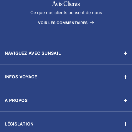
Avis Clients
Ce que nos clients pensent de nous
VOIR LES COMMENTAIRES
NAVIGUEZ AVEC SUNSAIL
Location sans équipage
Location avec skipper
INFOS VOYAGE
Flottilles
Ma Réservation
Ecoles de voile
Options & Extras
Courses et régates
A PROPOS
Avitaillement
À propos de nous
Gestion-Location
Assurance voyage
Plan du site
CV Marin
Formalités de voyage
LÉGISLATION
Nos partenaires