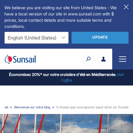
We believe you are visiting our site from United States - We
have a local version of our site in www.sunsail.com with $
prices, local contact details and more suitable terms and
conditions.
UPDATE
Économisez 20%* sur votre croisière d'été en Méditerranée.
Voir
l'offre
ccueil
Bienvenue sur notre blog
5 choses que vous ignorez (peut-être) sur Sunsail