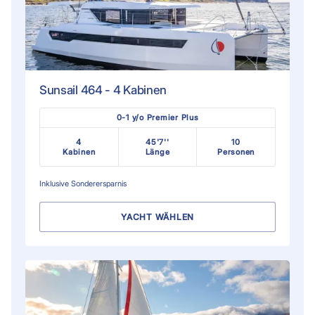
Sunsail 464 - 4 Kabinen
0-1 y/o Premier Plus
4
45'7''
10
Kabinen
Länge
Personen
Inklusive
Sonderersparnis
YACHT WÄHLEN