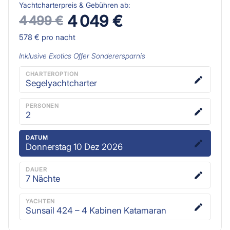
Yachtcharterpreis & Gebühren ab:
4 049 €
4 499 €
578 €
pro nacht
Inklusive
Exotics Offer
Sonderersparnis
CHARTEROPTION
Segelyachtcharter
PERSONEN
2
DATUM
Donnerstag 10 Dez 2026
DAUER
7
Nächte
YACHTEN
Sunsail 424 – 4 Kabinen Katamaran