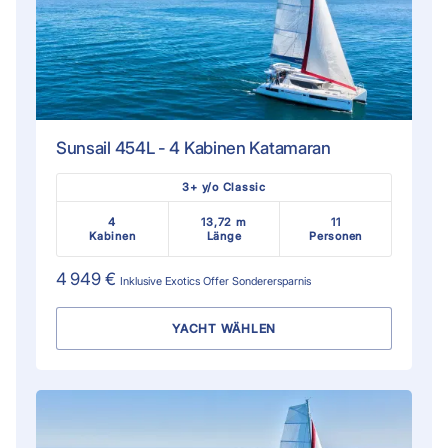
Sunsail 454L - 4 Kabinen Katamaran
3+ y/o Classic
4
13,72 m
11
Kabinen
Länge
Personen
4 949 €
Inklusive
Exotics Offer
Sonderersparnis
YACHT WÄHLEN