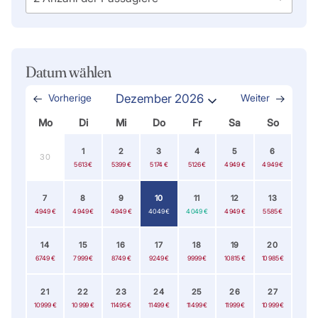
Datum wählen
Vorherige
Dezember 2026
Weiter
Mo
Di
Mi
Do
Fr
Sa
So
1
2
3
4
5
6
30
5 613 €
5 399 €
5 174 €
5 126 €
4 949 €
4 949 €
7
8
9
10
11
12
13
4 949 €
4 949 €
4 949 €
4 049 €
4 049 €
4 949 €
5 585 €
14
15
16
17
18
19
20
6 749 €
7 999 €
8 749 €
9 249 €
9 999 €
10 815 €
10 985 €
21
22
23
24
25
26
27
10 999 €
10 999 €
11 495 €
11 499 €
11 499 €
11 999 €
10 999 €