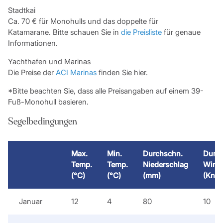
Stadtkai
Ca. 70 € für Monohulls und das doppelte für
Katamarane. Bitte schauen Sie in
die Preisliste
für genaue
Informationen.
Yachthafen und Marinas
Die Preise der
ACI Marinas
finden Sie hier.
*Bitte beachten Sie, dass alle Preisangaben auf einem 39-
Fuß-Monohull basieren.
Segelbedingungen
Max.
Min.
Durchschn.
Durch
Temp.
Temp.
Niederschlag
Windg
(°C)
(°C)
(mm)
(Knot
Januar
12
4
80
10