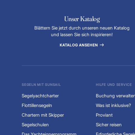
Unser Katalog
Blättern Sie jetzt durch unseren neuen Katalog
und lassen Sie sich inspirieren!
KATALOG ANSEHEN
SEGELN MIT SUNSAIL
HILFE UND SERVICE
Segelyachtcharter
Buchung verwalte
Flottillensegeln
Was ist inklusive?
Chartern mit Skipper
Proviant
Segelschulen
Sicher reisen
Das Yachteignerprogramm
Erforderliche Sege