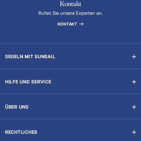
Kontakt
Rufen Sie unsere Experten an.
KONTAKT
SEGELN MIT SUNSAIL
Segelyachtcharter
Flottillensegeln
HILFE UND SERVICE
Chartern mit Skipper
Buchung verwalten
Segelschulen
Was ist inklusive?
Das Yachteignerprogramm
ÜBER UNS
Proviant
Über Uns
Regatten
Sicher reisen
Unsere Partner
Segel-Lebenslauf
Erforderliche Segelerfahrung
RECHTLICHES
Sunsail Jobs