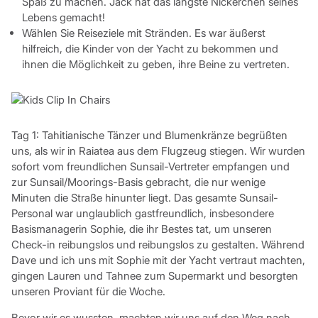
Spaß zu machen. Jack hat das längste Nickerchen seines
Lebens gemacht!
Wählen Sie Reiseziele mit Stränden. Es war äußerst
hilfreich, die Kinder von der Yacht zu bekommen und
ihnen die Möglichkeit zu geben, ihre Beine zu vertreten.
Tag 1: Tahitianische Tänzer und Blumenkränze begrüßten
uns, als wir in Raiatea aus dem Flugzeug stiegen. Wir wurden
sofort vom freundlichen Sunsail-Vertreter empfangen und
zur Sunsail/Moorings-Basis gebracht, die nur wenige
Minuten die Straße hinunter liegt. Das gesamte Sunsail-
Personal war unglaublich gastfreundlich, insbesondere
Basismanagerin Sophie, die ihr Bestes tat, um unseren
Check-in reibungslos und reibungslos zu gestalten. Während
Dave und ich uns mit Sophie mit der Yacht vertraut machten,
gingen Lauren und Tahnee zum Supermarkt und besorgten
unseren Proviant für die Woche.
Bevor wir es wussten, machten wir uns auf den Weg nach