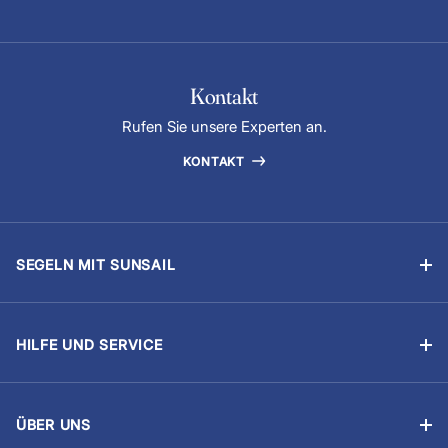
Kontakt
Rufen Sie unsere Experten an.
KONTAKT
SEGELN MIT SUNSAIL
Segelyachtcharter
Flottillensegeln
HILFE UND SERVICE
Chartern mit Skipper
Buchung verwalten
Segelschulen
Was ist inklusive?
Das Yachteignerprogramm
ÜBER UNS
Proviant