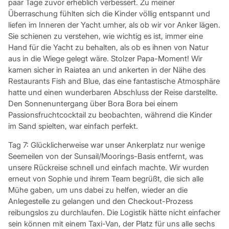
paar Tage zuvor erheblich verbessert. Zu meiner
Überraschung fühlten sich die Kinder völlig entspannt und
liefen im Inneren der Yacht umher, als ob wir vor Anker lägen.
Sie schienen zu verstehen, wie wichtig es ist, immer eine
Hand für die Yacht zu behalten, als ob es ihnen von Natur
aus in die Wiege gelegt wäre. Stolzer Papa-Moment! Wir
kamen sicher in Raiatea an und ankerten in der Nähe des
Restaurants Fish and Blue, das eine fantastische Atmosphäre
hatte und einen wunderbaren Abschluss der Reise darstellte.
Den Sonnenuntergang über Bora Bora bei einem
Passionsfruchtcocktail zu beobachten, während die Kinder
im Sand spielten, war einfach perfekt.
Tag 7: Glücklicherweise war unser Ankerplatz nur wenige
Seemeilen von der Sunsail/Moorings-Basis entfernt, was
unsere Rückreise schnell und einfach machte. Wir wurden
erneut von Sophie und ihrem Team begrüßt, die sich alle
Mühe gaben, um uns dabei zu helfen, wieder an die
Anlegestelle zu gelangen und den Checkout-Prozess
reibungslos zu durchlaufen. Die Logistik hätte nicht einfacher
sein können mit einem Taxi-Van, der Platz für uns alle sechs