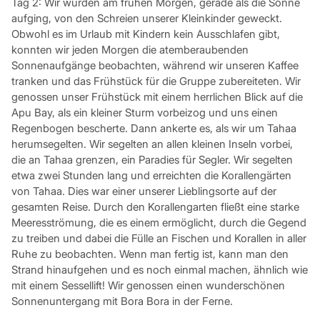
Tag 2: Wir wurden am frühen Morgen, gerade als die Sonne
aufging, von den Schreien unserer Kleinkinder geweckt.
Obwohl es im Urlaub mit Kindern kein Ausschlafen gibt,
konnten wir jeden Morgen die atemberaubenden
Sonnenaufgänge beobachten, während wir unseren Kaffee
tranken und das Frühstück für die Gruppe zubereiteten. Wir
genossen unser Frühstück mit einem herrlichen Blick auf die
Apu Bay, als ein kleiner Sturm vorbeizog und uns einen
Regenbogen bescherte. Dann ankerte es, als wir um Tahaa
herumsegelten. Wir segelten an allen kleinen Inseln vorbei,
die an Tahaa grenzen, ein Paradies für Segler. Wir segelten
etwa zwei Stunden lang und erreichten die Korallengärten
von Tahaa. Dies war einer unserer Lieblingsorte auf der
gesamten Reise. Durch den Korallengarten fließt eine starke
Meeresströmung, die es einem ermöglicht, durch die Gegend
zu treiben und dabei die Fülle an Fischen und Korallen in aller
Ruhe zu beobachten. Wenn man fertig ist, kann man den
Strand hinaufgehen und es noch einmal machen, ähnlich wie
mit einem Sessellift! Wir genossen einen wunderschönen
Sonnenuntergang mit Bora Bora in der Ferne.