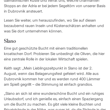
dalmatinischen Küste und verrät uns, welche charmanten
Stopps an der Adria er bei jedem Segeltörn von unserer Basis
in Dubrovnik ansteuert.
Lesen Sie weiter, um herauszufinden, wo Sie auf diesen
bezaubernd rauen Inseln und Küstenschätzen anhalten und
was Sie dort unternehmen können.
Slano
Eine gut geschützte Bucht mit einem traditionellen
kroatischen Dorf. Probieren Sie unbedingt die Oliven, die hier
eine zentrale Rolle in der lokalen Wirtschaft spielen.
Keith sagt: „Mein Lieblingszeitpunkt in Slano ist der 2.
August, wenn das Belagerungsfest gefeiert wird. Alle aus
Dubrovnik kommen her und es werden rund 400 Lämmer
am Spieß gegrillt – die Stimmung ist einfach grandios.
„Slano an sich ist eine wunderschöne Bucht und ein ruhiges
Urlaubsdorf, und ich genieße es, einfach einen Spaziergang
um die Bucht zu machen. Es gibt viele kleine Buchten und
Privatstrände in der Nähe, was super ist, da die Strände in der