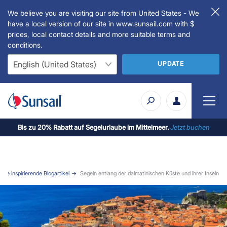
We believe you are visiting our site from United States - We
have a local version of our site in www.sunsail.com with $
prices, local contact details and more suitable terms and
conditions.
UPDATE
Bis zu 20% Rabatt auf Segelurlaube im Mittelmeer.
Jetzt buchen
 Sie inspirierende Blogartikel
Segeln entlang der dalmatinischen Küste und ihrer Inseln