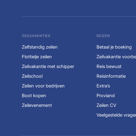
ZEILVAKANTIES
REIZEN
Zelfstandig zeilen
Betaal je boeking
Flottielje zeilen
Zeilvakantie voorb
Zeilvakantie met schipper
Reis bewust
Zeilschool
Reisinformatie
Zeilen voor bedrijven
Extra’s
Boot kopen
Proviand
Zeilevenement
Zeilen CV
Veelgestelde vrage