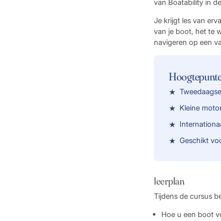
van Boatability in 
Je krijgt les van er
van je boot, het te 
navigeren op een va
Hoogtepunt
Tweedaagse 
Kleine moto
Internation
Geschikt vo
leerplan
Tijdens de cursus b
Hoe u een boot vo