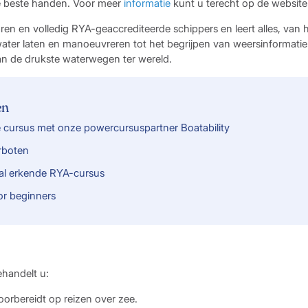
de beste handen. Voor meer
informatie
kunt u terecht op de website 
varen en volledig RYA-geaccrediteerde schippers en leert alles, van
water laten en manoeuvreren tot het begrijpen van weersinformatie.
n de drukste waterwegen ter wereld.
en
cursus met onze powercursuspartner Boatability
rboten
aal erkende RYA-cursus
or beginners
ehandelt u:
orbereidt op reizen over zee.