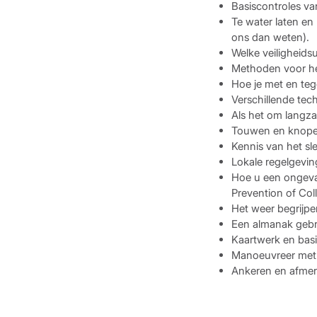
Basiscontroles va
Te water laten en 
ons dan weten).
Welke veiligheids
Methoden voor he
Hoe je met en te
Verschillende tec
Als het om langza
Touwen en knope
Kennis van het sl
Lokale regelgevin
Hoe u een ongeva
Prevention of Coll
Het weer begrijpe
Een almanak gebru
Kaartwerk en basi
Manoeuvreer met 
Ankeren en afmer