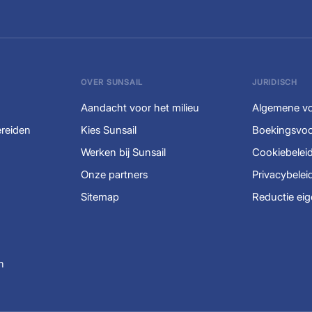
OVER SUNSAIL
JURIDISCH
Aandacht voor het milieu
Algemene v
ereiden
Kies Sunsail
Boekingsvo
Werken bij Sunsail
Cookiebelei
Onze partners
Privacybelei
Sitemap
Reductie eig
n