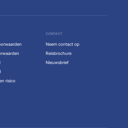
CONTACT
oorwaarden
Neem contact op
orwaarden
Reisbrochure
d
Nieuwsbrief
d
en risico