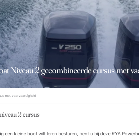
t Niveau 2 gecombineerde cursus met va
us met vaarvaardigheid
iveau 2 cursus
eilig een kleine boot wilt leren besturen, bent u bij deze RYA Power