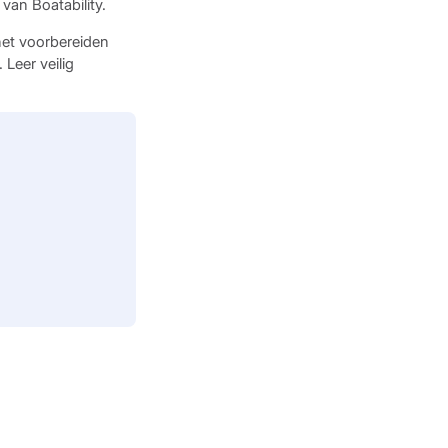
van Boatability.
 het voorbereiden
 Leer veilig