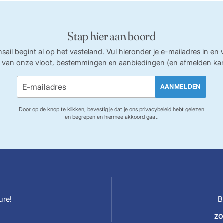
Stap hier aan boord
sail begint al op het vasteland. Vul hieronder je e-mailadres in en
 van onze vloot, bestemmingen en aanbiedingen (en afmelden kan a
AANMELDEN
Door op de knop te klikken, bevestig je dat je ons
privacybeleid
hebt gelezen
en begrepen en hiermee akkoord gaat.
ure!
B
ZO