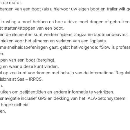
n de motor.
bergen van een boot (als u hiervoor uw eigen boot en trailer wilt g
uitrusting u moet hebben en hoe u deze moet dragen of gebruiken
t starten/stoppen van een boot.
gen de elementen kunt werken tijdens langzame bootmanoeuvres.
hnieken voor het afmeren en verlaten van een ligplaats.
me snelheidsoefeningen gaat, geldt het volgende: “Slow is profess
n.
epen van een boot (berging).
g en waar u deze kunt vinden.
l op zee kunt voorkomen met behulp van de International Regulat
isions at Sea – IRPCS.
n.
iken om getijdentijden en andere informatie te verkrijgen.
snavigatie inclusief GPS en dekking van het IALA-betonsysteem.
hoge snelheid.
en.