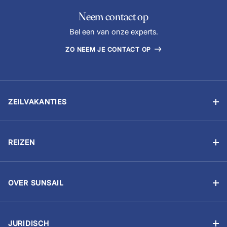
Neem contact op
Bel een van onze experts.
ZO NEEM JE CONTACT OP
ZEILVAKANTIES
Zelfstandig zeilen
Flottielje zeilen
REIZEN
Zeilvakantie met schipper
Betaal je boeking
Zeilschool
Zeilvakantie voorbereiden
Zeilen voor bedrijven
OVER SUNSAIL
Reis bewust
Aandacht voor het milieu
Boot kopen
Reisinformatie
Kies Sunsail
Zeilevenement
Extra’s
JURIDISCH