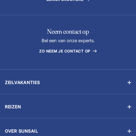
Neem contact op
Bel een van onze experts.
ZO NEEM JE CONTACT OP
ZEILVAKANTIES
Zelfstandig zeilen
Flottielje zeilen
REIZEN
Zeilvakantie met schipper
Betaal je boeking
Zeilschool
Zeilvakantie voorbereiden
Zeilen voor bedrijven
OVER SUNSAIL
Reis bewust