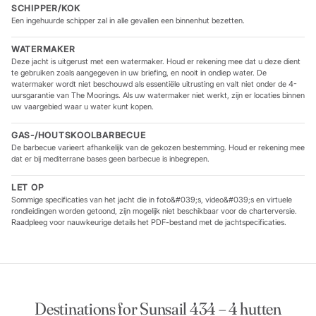
SCHIPPER/KOK
Een ingehuurde schipper zal in alle gevallen een binnenhut bezetten.
WATERMAKER
Deze jacht is uitgerust met een watermaker. Houd er rekening mee dat u deze dient
te gebruiken zoals aangegeven in uw briefing, en nooit in ondiep water. De
watermaker wordt niet beschouwd als essentiële uitrusting en valt niet onder de 4-
uursgarantie van The Moorings. Als uw watermaker niet werkt, zijn er locaties binnen
uw vaargebied waar u water kunt kopen.
GAS-/HOUTSKOOLBARBECUE
De barbecue varieert afhankelijk van de gekozen bestemming. Houd er rekening mee
dat er bij mediterrane bases geen barbecue is inbegrepen.
LET OP
Sommige specificaties van het jacht die in foto&#039;s, video&#039;s en virtuele
rondleidingen worden getoond, zijn mogelijk niet beschikbaar voor de charterversie.
Raadpleeg voor nauwkeurige details het PDF-bestand met de jachtspecificaties.
Destinations for Sunsail 434 – 4 hutten