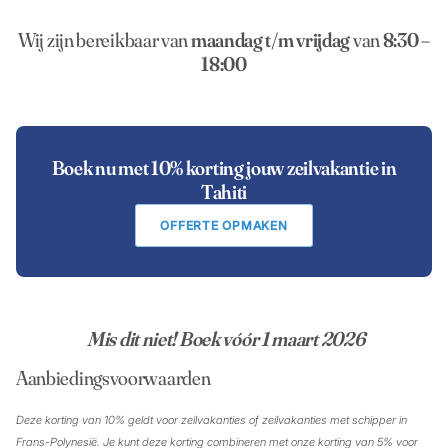
Wij zijn bereikbaar van
maandag t/m vrijdag
van
8:30 –
18:00
Boek nu met 10% korting jouw zeilvakantie in
Tahiti
OFFERTE OPMAKEN
Mis dit niet!
Boek vóór 1 maart 2026
Aanbiedingsvoorwaarden
Deze korting van 10% geldt voor zeilvakanties of zeilvakanties met schipper in
Frans-Polynesië. Je kunt deze korting combineren met onze korting van 5% voor