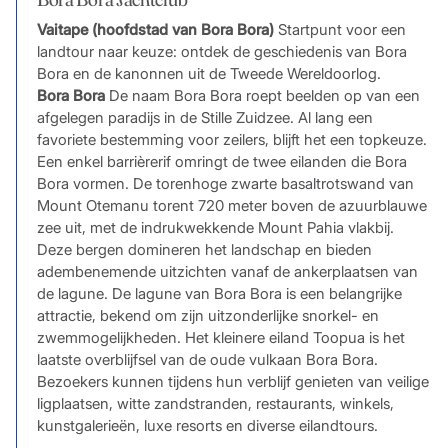
Vaitape (hoofdstad van Bora Bora)
Startpunt voor een
landtour naar keuze: ontdek de geschiedenis van Bora
Bora en de kanonnen uit de Tweede Wereldoorlog.
Bora Bora
De naam Bora Bora roept beelden op van een
afgelegen paradijs in de Stille Zuidzee. Al lang een
favoriete bestemming voor zeilers, blijft het een topkeuze.
Een enkel barrièrerif omringt de twee eilanden die Bora
Bora vormen. De torenhoge zwarte basaltrotswand van
Mount Otemanu torent 720 meter boven de azuurblauwe
zee uit, met de indrukwekkende Mount Pahia vlakbij.
Deze bergen domineren het landschap en bieden
adembenemende uitzichten vanaf de ankerplaatsen van
de lagune. De lagune van Bora Bora is een belangrijke
attractie, bekend om zijn uitzonderlijke snorkel- en
zwemmogelijkheden. Het kleinere eiland Toopua is het
laatste overblijfsel van de oude vulkaan Bora Bora.
Bezoekers kunnen tijdens hun verblijf genieten van veilige
ligplaatsen, witte zandstranden, restaurants, winkels,
kunstgalerieën, luxe resorts en diverse eilandtours.