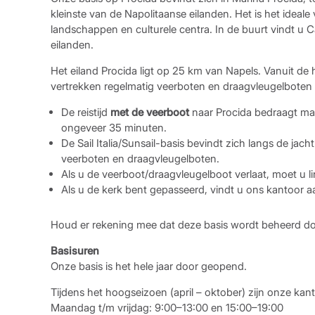
kleinste van de Napolitaanse eilanden. Het is het ideale
landschappen en culturele centra. In de buurt vindt u Ca
eilanden.
Het eiland Procida ligt op 25 km van Napels. Vanuit de
vertrekken regelmatig veerboten en draagvleugelboten 
De reistijd
met de veerboot
naar Procida bedraagt ​​m
ongeveer 35 minuten.
De Sail Italia/Sunsail-basis bevindt zich langs de jac
veerboten en draagvleugelboten.
Als u de veerboot/draagvleugelboot verlaat, moet u l
Als u de kerk bent gepasseerd, vindt u ons kantoor 
Houd er rekening mee dat deze basis wordt beheerd door
Basisuren
Onze basis is het hele jaar door geopend.
Tijdens het hoogseizoen (april – oktober) zijn onze kant
Maandag t/m vrijdag: 9:00–13:00 en 15:00–19:00