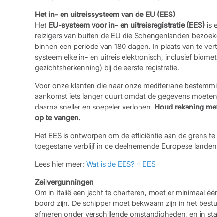
Het in- en uitreissysteem van de EU (EES)
Het
EU-systeem voor in- en uitreisregistratie (EES)
is 
reizigers van buiten de EU die Schengenlanden bezoeke
binnen een periode van 180 dagen. In plaats van te ver
systeem elke in- en uitreis elektronisch, inclusief bio
gezichtsherkenning) bij de eerste registratie.
Voor onze klanten die naar onze mediterrane bestemming
aankomst iets langer duurt omdat de gegevens moete
daarna sneller en soepeler verlopen.
Houd rekening met
op te vangen.
Het EES is ontworpen om de efficiëntie aan de grens te 
toegestane verblijf in de deelnemende Europese landen 
Lees hier meer:
​​Wat is de EES? – EES
Zeilvergunningen
Om in Italië een jacht te charteren, moet er minimaal éé
boord zijn. De schipper moet bekwaam zijn in het bestu
afmeren onder verschillende omstandigheden, en in sta