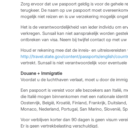
Zorg ervoor dat uw paspoort geldig is voor de gehele
terugkeer. De naam op uw paspoort moet overeenkomen
mogelijk niet reizen en is uw verzekering mogelijk ongel
Het is de verantwoordelijkheid van ieder individu om e
verkregen. Sunsail kan niet aansprakelijk worden geste
ontbreken van visa. Neem bij twijfel contact op met u
Houd er rekening mee dat de inreis- en uitreisvereist
http://travel.state.gov/content/passports/english/count
vertrekt. Sunsail is niet verantwoordelijk voor eventuele
Douane + Immigratie
Voordat u de luchthaven verlaat, moet u door de immigr
Een paspoort is vereist voor alle bezoekers aan Italië,
die Italië mogen binnenkomen met een nationale identite
Oostenrijk, België, Kroatië, Finland, Frankrijk, Duitslan
Monaco, Nederland, Portugal, San Marino, Slovenië, Sp
Voor verblijven korter dan 90 dagen is geen visum verei
Er is geen vertrekbelasting verschuldigd.