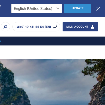
t
UPDATE
+31(0) 10 411 54 54 (EN)
MIJN ACCOUNT
u