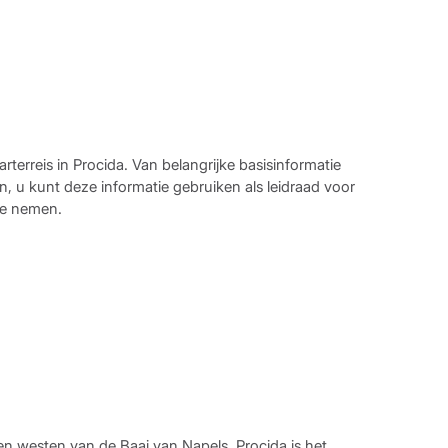
rterreis in Procida. Van belangrijke basisinformatie
, u kunt deze informatie gebruiken als leidraad voor
te nemen.
en westen van de Baai van Napels. Procida is het