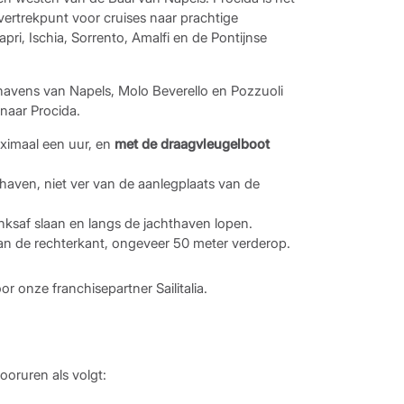
 vertrekpunt voor cruises naar prachtige
pri, Ischia, Sorrento, Amalfi en de Pontijnse
 havens van Napels, Molo Beverello en Pozzuoli
naar Procida.
aximaal een uur, en
met de draagvleugelboot
hthaven, niet ver van de aanlegplaats van de
inksaf slaan en langs de jachthaven lopen.
aan de rechterkant, ongeveer 50 meter verderop.
 onze franchisepartner Sailitalia.
ooruren als volgt: