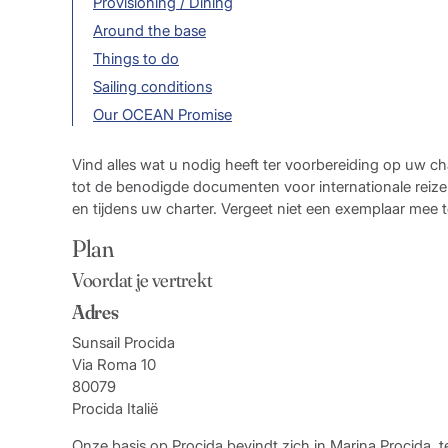
Provisioning / Dining
Around the base
Things to do
Sailing conditions
Our OCEAN Promise
Vind alles wat u nodig heeft ter voorbereiding op uw cha
tot de benodigde documenten voor internationale reizen
en tijdens uw charter. Vergeet niet een exemplaar mee 
Plan
Voordat je vertrekt
Adres
Sunsail Procida
Via Roma 10
80079
Procida Italië
Onze basis op Procida bevindt zich in Marina Procida, t