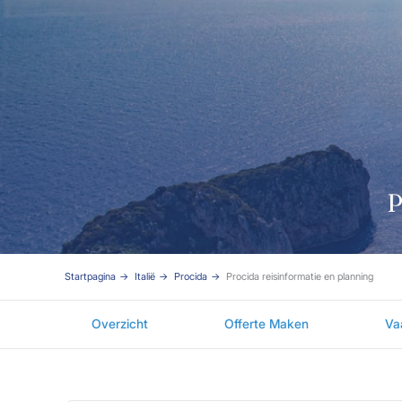
P
Startpagina
Italië
Procida
Procida reisinformatie en planning
Overzicht
Offerte Maken
Va