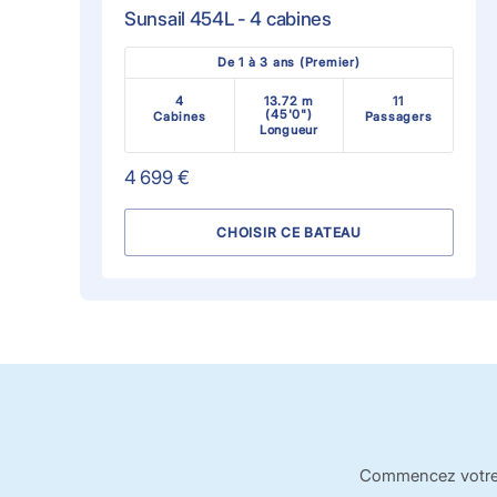
Sunsail 454L - 4 cabines
De 1 à 3 ans (Premier)
4
13.72 m
11
(45'0")
Cabines
Passagers
Longueur
4 699 €
CHOISIR CE BATEAU
Commencez votre ex