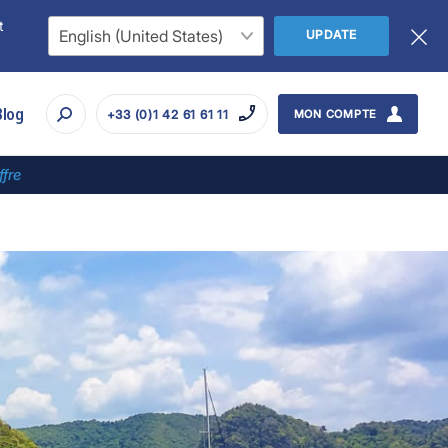
t
UPDATE
Blog
+33 (0)1 42 61 61 11
MON COMPTE
ffre