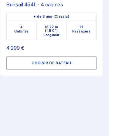
Sunsail 454L - 4 cabines
+ de 3 ans (Classic)
4
13.72 m
11
(45'0")
Cabines
Passagers
Longueur
4 299 €
CHOISIR CE BATEAU