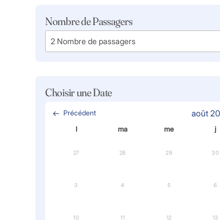
Nombre de Passagers
Choisir une Date
Précédent
août 2
l
ma
me
j
27
28
29
30
3
4
5
6
10
11
12
13