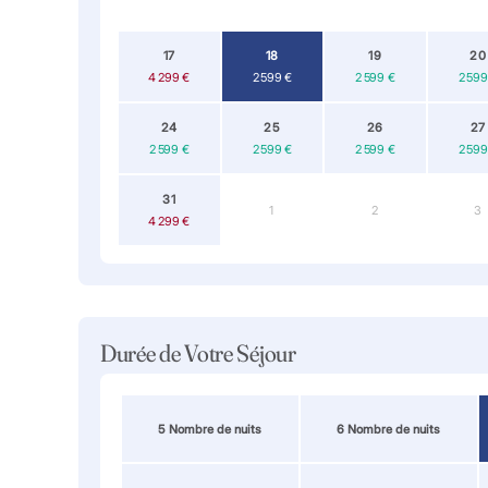
17
18
19
20
4 299 €
2 599 €
2 599 €
2 599
24
25
26
27
2 599 €
2 599 €
2 599 €
2 599
31
1
2
3
4 299 €
Durée de Votre Séjour
5 Nombre de nuits
6 Nombre de nuits