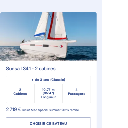
Sunsail 34.1 - 2 cabines
+ de 3 ans (Classic)
2
10.77 m
4
(35'4")
Cabines
Passagers
Longueur
2 719 €
Inclut
Med Special Summer 2026
remise
CHOISIR CE BATEAU