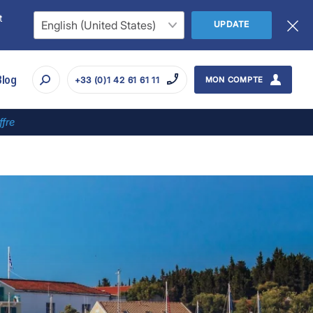
t
UPDATE
Blog
+33 (0)1 42 61 61 11
MON COMPTE
ffre