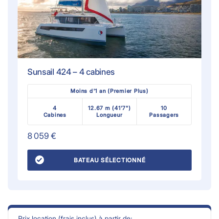
Sunsail 424 – 4 cabines
Moins d'1 an (Premier Plus)
4
12.67 m (41'7")
10
Cabines
Longueur
Passagers
8 059 €
BATEAU SÉLECTIONNÉ
Prix location (frais inclus) à partir de: