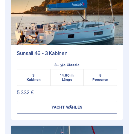
Sunsail 46 - 3 Kabinen
3+ y/o Classic
3
14,60 m
8
Kabinen
Länge
Personen
5 332 €
YACHT WÄHLEN