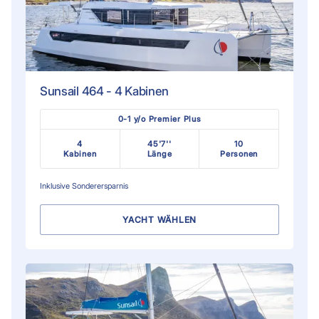
Sunsail 464 - 4 Kabinen
0-1 y/o Premier Plus
4
45'7''
10
Kabinen
Länge
Personen
Inklusive
Sonderersparnis
YACHT WÄHLEN