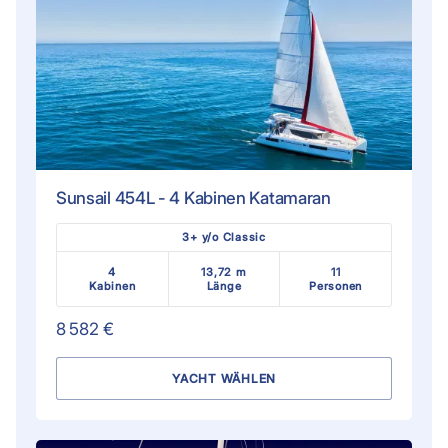
Sunsail 454L - 4 Kabinen Katamaran
3+ y/o Classic
4
13,72 m
11
Kabinen
Länge
Personen
8 582 €
YACHT WÄHLEN