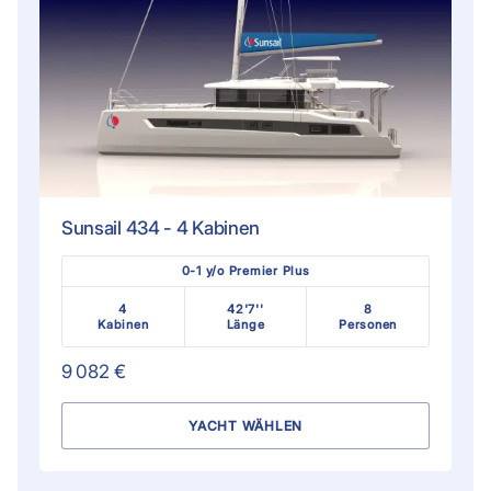
Sunsail 434 - 4 Kabinen
0-1 y/o Premier Plus
4
42'7''
8
Kabinen
Länge
Personen
9 082 €
YACHT WÄHLEN