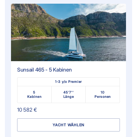
Sunsail 465 - 5 Kabinen
1-3 y/o Premier
5
45'7''
10
Kabinen
Länge
Personen
10 582 €
YACHT WÄHLEN