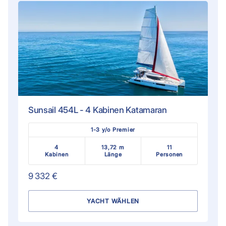
Sunsail 454L - 4 Kabinen Katamaran
1-3 y/o Premier
4
13,72 m
11
Kabinen
Länge
Personen
9 332 €
YACHT WÄHLEN