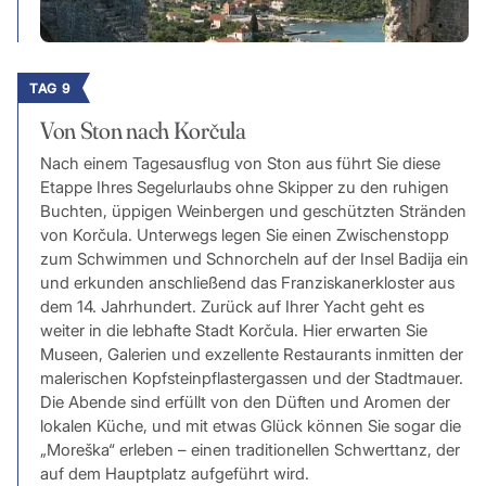
TAG 9
Von Ston nach Korčula
Nach einem Tagesausflug von Ston aus führt Sie diese
Etappe Ihres Segelurlaubs ohne Skipper zu den ruhigen
Buchten, üppigen Weinbergen und geschützten Stränden
von Korčula. Unterwegs legen Sie einen Zwischenstopp
zum Schwimmen und Schnorcheln auf der Insel Badija ein
und erkunden anschließend das Franziskanerkloster aus
dem 14. Jahrhundert. Zurück auf Ihrer Yacht geht es
weiter in die lebhafte Stadt Korčula. Hier erwarten Sie
Museen, Galerien und exzellente Restaurants inmitten der
malerischen Kopfsteinpflastergassen und der Stadtmauer.
Die Abende sind erfüllt von den Düften und Aromen der
lokalen Küche, und mit etwas Glück können Sie sogar die
„Moreška“ erleben – einen traditionellen Schwerttanz, der
auf dem Hauptplatz aufgeführt wird.