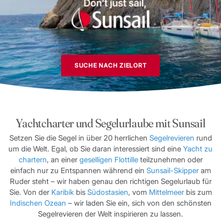
SUCHE NACH ZIELORT
Yachtcharter und Segelurlaube mit Sunsail
Setzen Sie die Segel in über 20 herrlichen
Segelrevieren
rund
um die Welt. Egal, ob Sie daran interessiert sind eine
Yacht zu
chartern
, an einer
geselligen Flottille
teilzunehmen oder
einfach nur zu Entspannen während ein
Sunsail-Skipper
am
Ruder steht – wir haben genau den richtigen Segelurlaub für
Sie. Von der
Karibik
bis
Südostasien
, vom
Mittelmeer
bis zum
Indischen Ozean
– wir laden Sie ein, sich von den schönsten
Segelrevieren der Welt inspirieren zu lassen.